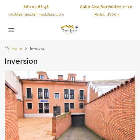
660 04 68 48
Calle Cea Bermúdez, nº12
info@teamleaderinmobiliario.com
Madrid, 28003
Home
Inversion
Inversion