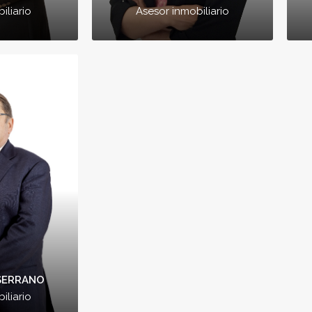
Asesor inmobiliario
iliario
CÍA
JOSE MARÍA SERRANO
iario
Asesor Imobiliario
e ha sido
Si quieres que te ayudemos
nte para
en la venta de tu vivienda,
oyecto no
con los tramites que se
, si no
necesitan, a valoración del
licidad a
inmueble, gestionar todas
las visitas, acompañamiento
a notaria, etc., yo te puedo
ayudar para hacértelo más
fácil y rápido.
 SERRANO
iliario