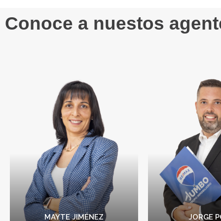
Conoce a nuestos agent
MAYTE JIMÉ
Broker
Mi objetivo es ayu
clientes a encon
hogar de sus su
brindando un se
personalizado y 
en sus necesid
MAYTE JIMÉNEZ
JORGE 