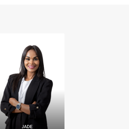
JADE
ANA MOLINA
Asesora Imobiliaria
Asesor inmobiliario
Si quieres que te ayudemo
e enorgullece ayudar a
en la venta de tu vivienda,
 personas a encontrar su
con los tramites que se
uevo hogar, trabajando
necesitan, a valoración de
rduamente para hacer
inmueble, gestionar todas
realidad sus sueños y
las visitas, acompañamient
garantizando una
a notaria, etc., yo te pued
periencia gratificante en
ayudar para hacértelo má
todo momento.
fácil y rápido.
JADE