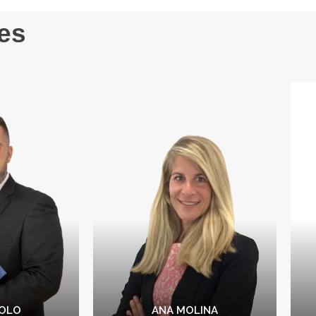
es
JORGE POLO
NEZ
Asesor Imobiliario
M
Ayudo a las personas a
las
dar a mis
encontrar su nuevo hogar,
n
trar el
trabajando arduamente
a
eños,
para hacer realidad sus
rvicio
sueños y garantizando una
enfocado
experiencia gratificante en
ex
ades.
todo momento.
ANA MOLINA
POLO