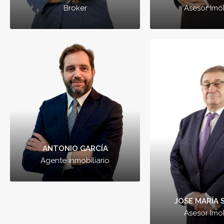
Broker
Asesor Imob
ANTONIO GAR
Agente inmobil
Mi filosofía siempr
a ayudar a mi clie
que el final de pr
sea solo un éxito
también, aportar fe
mi cliente.
ANTONIO GARCÍA
Agente inmobiliario
JOSE MARÍA
Asesor Imob