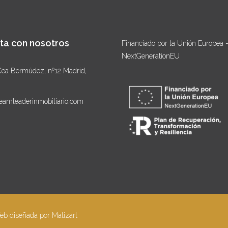
ta con nosotros
Financiado por la Unión Europea 
NextGenerationEU
Cea Bermúdez, nº12 Madrid,
eamleaderinmobiliario.com
Web diseñada por
Matizart