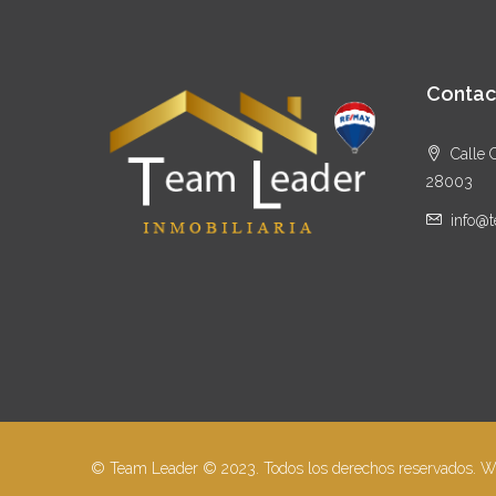
Contac
Calle 
28003
info@t
© Team Leader © 2023. Todos los derechos reservados. 